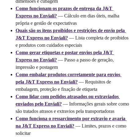
dimensões e cubagem
Como funcionam os prazos de entrega da J&T 
Express no Enviali?
 — Cálculo em dias úteis, malha 
própria e gestão de expectativas
Quais são os itens proibidos e restrições de envio pela 
J&T Express no Enviali?
 — Lista completa de proibidos 
e produtos com cuidados especiais
Como gerar etiquetas e postar envios pela J&T 
Express no Enviali?
 — Passo a passo de geração, 
impressão e postagem
Como embalar produtos corretamente para envios 
pela J&T Express no Enviali?
 — Requisitos de 
embalagem, proteção e fixação de etiqueta
Como lidar com pedidos atrasados ou extraviados 
enviados pelo Enviali?
 — Informações gerais sobre como 
são tratados atrasos e extravios pela transportadoras 
Como funciona o ressarcimento por extravio e avaria 
na J&T Express no Enviali?
 — Limites, prazos e como 
solicitar