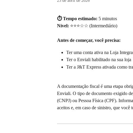
23 de abril de 2026
⏱️ Tempo estimado:
 5 minutos 
Nível:
 ⭐⭐⭐☆☆ (Intermediário)
Antes de começar, você precisa:
Ter uma conta ativa na Loja Integr
Ter o Enviali habilitado na sua loja
Ter a J&T Express ativada como tr
A documentação fiscal é uma etapa obrig
Enviali. O tipo de documento exigido de
(CNPJ) ou Pessoa Física (CPF). Informa
aceitos e, em caso de sinistro, que você t