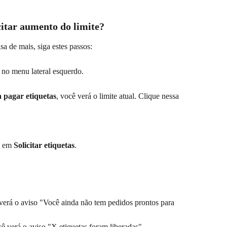
citar aumento do limite?
sa de mais, siga estes passos:
 no menu lateral esquerdo.
a pagar etiquetas
, você verá o limite atual. Clique nessa 
e em 
Solicitar etiquetas
.
verá o aviso "Você ainda não tem pedidos prontos para 
ê verá o aviso "X etiquetas foram liberadas".