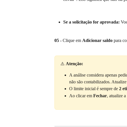
Se a solicitação for aprovada:
 Voc
05 -
 Clique em 
Adicionar saldo
 para c
⚠️ 
Atenção:
A análise considera apenas pedi
não são contabilizados. Atualize
O limite inicial é sempre de 
2 et
Ao clicar em 
Fechar
, atualize a