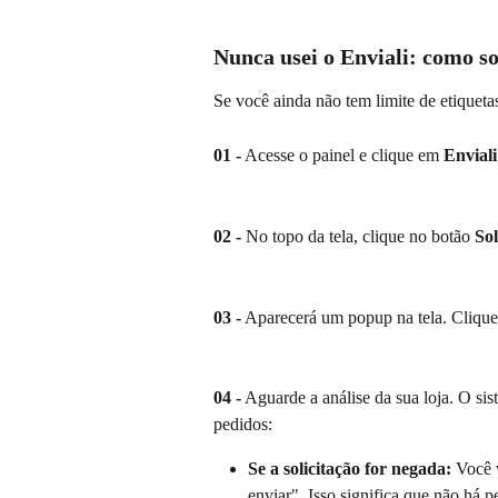
Nunca usei o Enviali: como so
Se você ainda não tem limite de etiquetas
01 -
 Acesse o painel e clique em 
Enviali
02 -
 No topo da tela, clique no botão 
Sol
03 -
 Aparecerá um popup na tela. Cliqu
04 -
 Aguarde a análise da sua loja. O si
pedidos:
Se a solicitação for negada:
 Você 
enviar". Isso significa que não há p