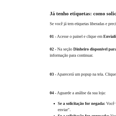
Já tenho etiquetas: como soli
Se você já tem etiquetas liberadas e preci
01 -
 Acesse o painel e clique em 
Enviali
02 -
 Na seção 
Dinheiro disponível par
informação para continuar.
03 -
 Aparecerá um popup na tela. Cliqu
04 -
 Aguarde a análise da sua loja:
Se a solicitação for negada:
 Você 
enviar".
Se a solicitação for aprovada:
 Voc